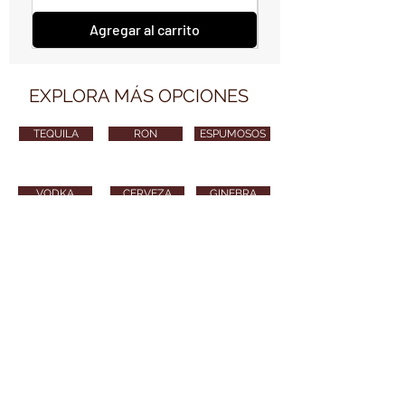
Agregar al carrito
EXPLORA MÁS OPCIONES
TEQUILA
RON
ESPUMOSOS
VODKA
CERVEZA
GINEBRA
VARIOS
CONTÁCTANOS
vendimiawinestore@gmail.com
315 254 8010
Puedes también enviarnos tu email y nos
pondremos en contacto contigo