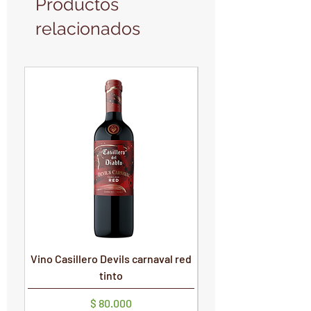
Productos
relacionados
PRODUCTO NUEVO
PRODUCTO NUEVO
Vino Casillero Devils carnaval red
Vino Devils Carnaval
tinto
Precio
$ 80.000