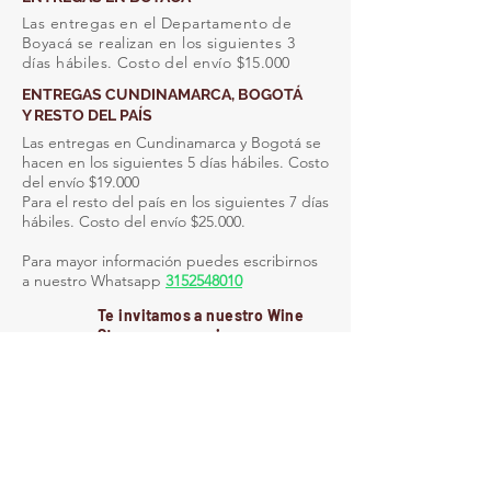
Las entregas en el Departamento de
Boyacá se realizan en los siguientes 3
días hábiles. Costo del envío $15.000
ENTREGAS CUNDINAMARCA, BOGOTÁ
Y RESTO DEL PAÍS
Las entregas en Cundinamarca y Bogotá se
hacen en los siguientes 5 días hábiles. Costo
del envío $19.000
Para el resto del país en los siguientes 7 días
hábiles. Costo del envío $25.000.
Para mayor información puedes escribirnos
a nuestro Whatsapp
3152548010
Te invitamos a nuestro Wine
Store para que vivas una nueva
experiencia
d
e martes a
jueves de 1:00 p.m. a 10:00
p.m. y de jueves a sábados de
10:00 am a 10:00 pm.