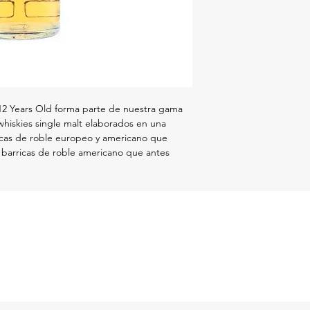
12 Years Old forma parte de nuestra gama
whiskies single malt elaborados en una
ricas de roble europeo y americano que
 barricas de roble americano que antes
ón compleja de barricas de roble otorga un
 y delicado que está repleto de frutas