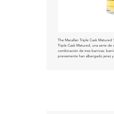
The Macallan Triple Cask Matured 
Triple Cask Matured, una serie de 
combinación de tres barricas: bar
previamente han albergado jerez y
contenían bourbon. Esta combinaci
carácter extraordinariamente suave
cítricas, vainilla y roble fresco.