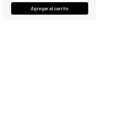
Agregar al carrito
EXPLORA MÁS OPCIONES
TEQUILA
RON
ESPUMOSOS
VODKA
CERVEZA
GINEBRA
VARIOS
CONTÁCTANOS
vendimiawinestore@gmail.com
315 254 8010
Puedes también enviarnos tu email y nos
pondremos en contacto contigo