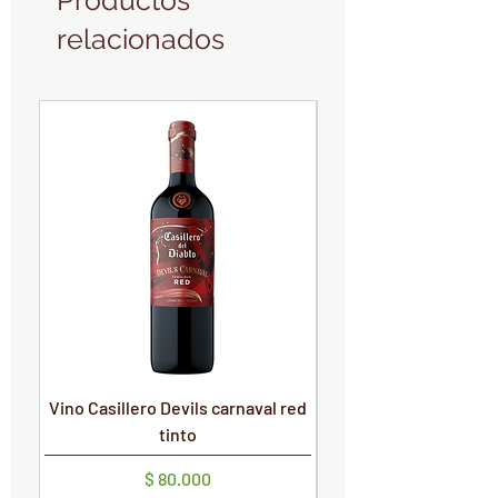
Productos
relacionados
PRODUCTO NUEVO
PRODUCTO NUEVO
Vino Casillero Devils carnaval red
Vino Devils Carnaval
tinto
Precio
$ 80.000