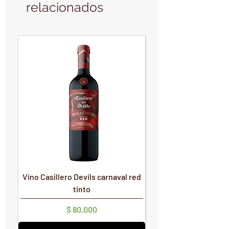
relacionados
PRODUCTO NUEVO
PRODUCTO NUEVO
Vino Casillero Devils carnaval red
Vino Devils Carnaval
tinto
Precio
$ 80.000