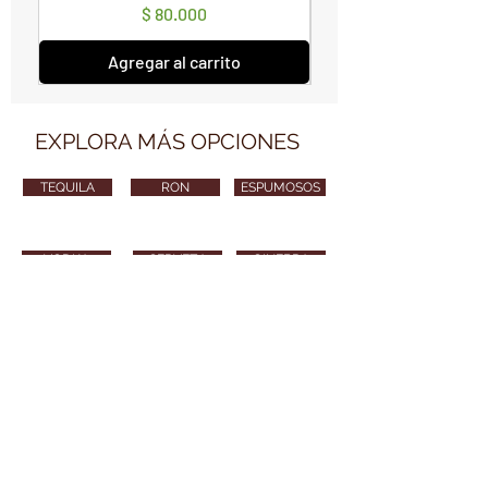
Precio
$ 80.000
Agregar al carrito
EXPLORA MÁS OPCIONES
TEQUILA
RON
ESPUMOSOS
VODKA
CERVEZA
GINEBRA
VARIOS
CONTÁCTANOS
vendimiawinestore@gmail.com
315 254 8010