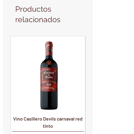
Productos
relacionados
PRODUCTO NUEVO
PRODUCTO NUEVO
Vino Casillero Devils carnaval red
Vino Devils Carnaval
tinto