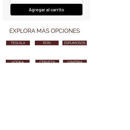
Agregar al carrito
EXPLORA MÁS OPCIONES
TEQUILA
RON
ESPUMOSOS
VODKA
CERVEZA
GINEBRA
VARIOS
CONTÁCTANOS
vendimiawinestore@gmail.com
315 254 8010
Puedes también enviarnos tu email y nos
pondremos en contacto contigo