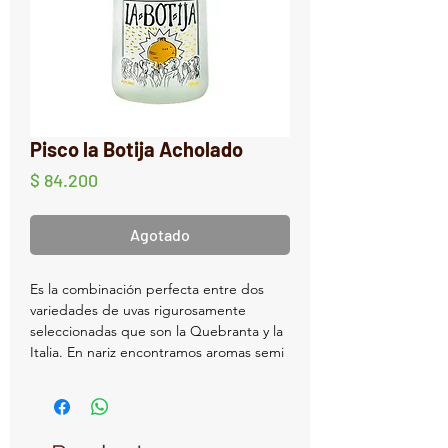
Pisco la Botija Acholado
Precio
$ 84.200
Agotado
Es la combinación perfecta entre dos
variedades de uvas rigurosamente
seleccionadas que son la Quebranta y la
Italia. En nariz encontramos aromas semi
aromáticos con un toque a Muscat. En
boca tenemos la fuerza del Italia
combinado con la extrema redondez del
Quebranta. Es la unión ideal que nos