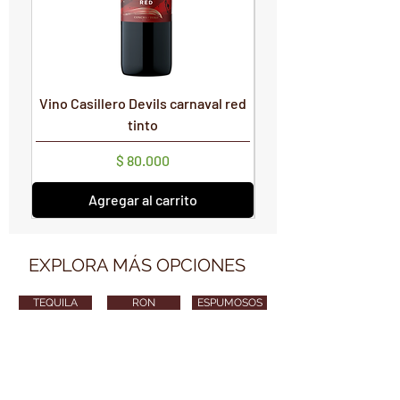
Vino Casillero Devils carnaval red
Vino Devils Carnaval
tinto
Precio
$ 80.000
Agregar al carrito
EXPLORA MÁS OPCIONES
TEQUILA
RON
ESPUMOSOS
VODKA
CERVEZA
GINEBRA