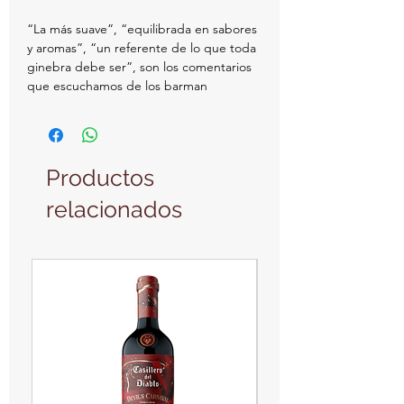
“La más suave”, “equilibrada en sabores
y aromas”, “un referente de lo que toda
ginebra debe ser”, son los comentarios
que escuchamos de los barman
profesionales cuando hablan de Fifty
Pounds.
Productos
relacionados
PRODUCTO NUEVO
PRODUCTO NUEVO