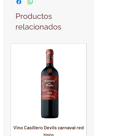
Productos
relacionados
PRODUCTO NUEVO
PRODUCTO NUEVO
Vino Casillero Devils carnaval red
Vino Devils Carnaval
tinto