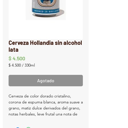
Cerveza Hollandia sin alcohol
lata
Precio
$ 4.500
$ 4.500
/
330ml
$ 4.500
por
Agotado
330
Mililitro
Cerveza de color dorado cristalino,
corona de espuma blanca, aroma suave a
grano, matiz dulce derivados del grano,
notas herbales, leve frutal una nota de
azúcar con un poco de lúpulo muy
limpias, todo muy suave.