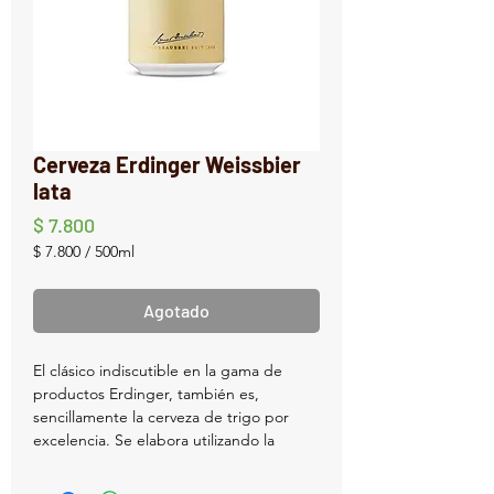
Cerveza Erdinger Weissbier
lata
Precio
$ 7.800
$ 7.800
/
500ml
$ 7.800
por
Agotado
500
Mililitro
El clásico indiscutible en la gama de
productos Erdinger, también es,
sencillamente la cerveza de trigo por
excelencia. Se elabora utilizando la
levadura según una receta tradicional y,
por supuesto, en estricta conformidad