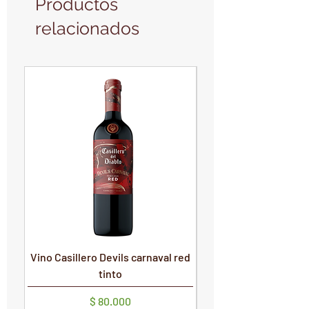
Productos
relacionados
PRODUCTO NUEVO
PRODUCTO NUEVO
Vino Casillero Devils carnaval red
Vino Devils Carnaval
tinto
Precio
$ 80.000