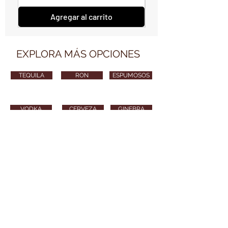
Agregar al carrito
EXPLORA MÁS OPCIONES
TEQUILA
RON
ESPUMOSOS
VODKA
CERVEZA
GINEBRA
VARIOS
CONTÁCTANOS
vendimiawinestore@gmail.com
315 254 8010
Puedes también enviarnos tu email y nos
pondremos en contacto contigo