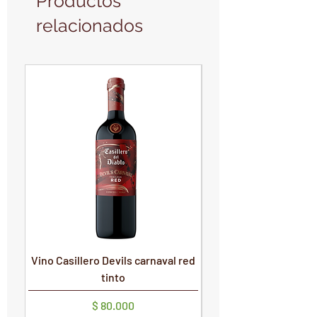
Productos
relacionados
PRODUCTO NUEVO
PRODUCTO NUEVO
Vino Casillero Devils carnaval red
Vino Devils Carnaval
tinto
Precio
$ 80.000