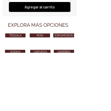
Agregar al carrito
EXPLORA MÁS OPCIONES
TEQUILA
RON
ESPUMOSOS
VODKA
CERVEZA
GINEBRA
VARIOS
CONTÁCTANOS
vendimiawinestore@gmail.com
315 254 8010
Puedes también enviarnos tu email y nos
pondremos en contacto contigo