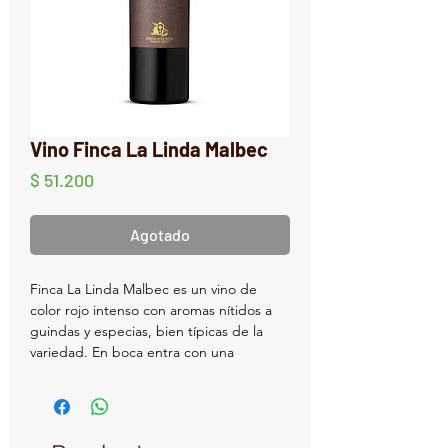
Vino Finca La Linda Malbec
Precio
$ 51.200
Agotado
Finca La Linda Malbec es un vino de
color rojo intenso con aromas nítidos a
guindas y especias, bien típicas de la
variedad. En boca entra con una
intensidad frutal marcada y textura tersa
que envuelve el paladar. Se perciben
taninos maduros y equilibrados, con un
largo y persistente final.