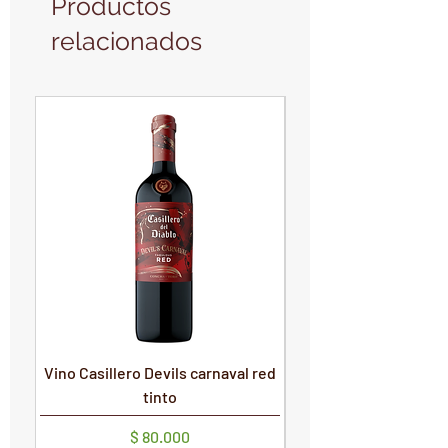
Productos
relacionados
PRODUCTO NUEVO
PRODUCTO NUEVO
Vino Casillero Devils carnaval red
Vino Devils Carnaval
tinto
Precio
$ 80.000