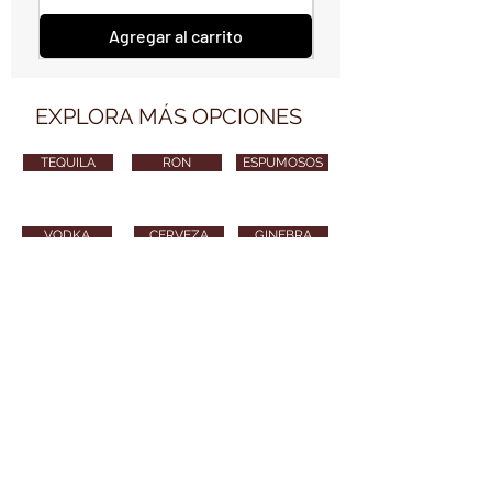
Agregar al carrito
EXPLORA MÁS OPCIONES
TEQUILA
RON
ESPUMOSOS
VODKA
CERVEZA
GINEBRA
VARIOS
CONTÁCTANOS
vendimiawinestore@gmail.com
315 254 8010
Puedes también enviarnos tu email y nos
pondremos en contacto contigo