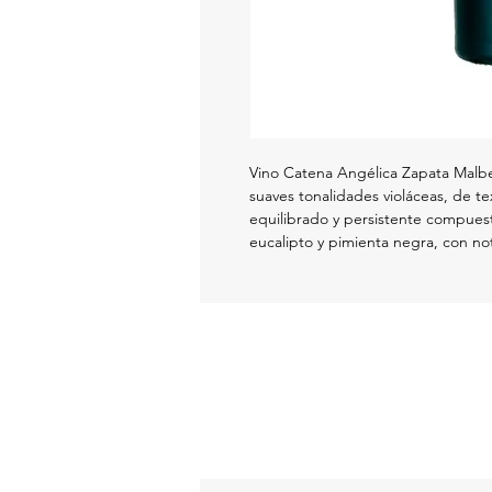
Vino Catena Angélica Zapata Malbec
suaves tonalidades violáceas, de t
equilibrado y persistente compues
eucalipto y pimienta negra, con no
toques de vainilla y especias dulces