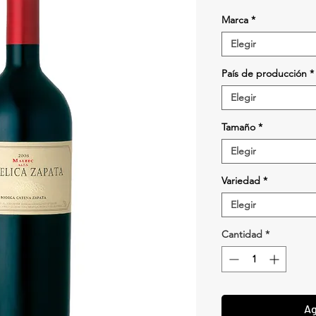
Marca
*
Elegir
País de producción
*
Elegir
Tamaño
*
Elegir
Variedad
*
Elegir
Cantidad
*
Ag