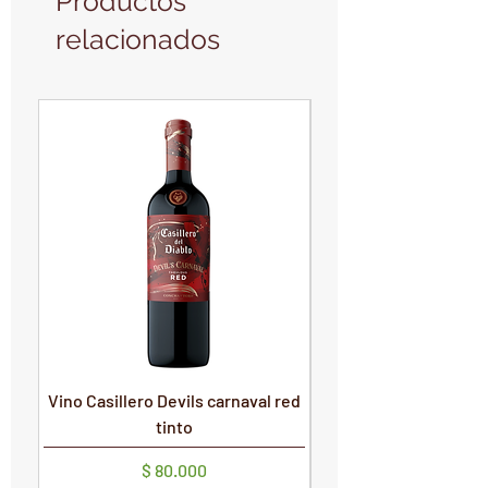
Productos
relacionados
PRODUCTO NUEVO
PRODUCTO NUEVO
Vino Casillero Devils carnaval red
Vino Devils Carnaval
tinto
Precio
$ 80.000