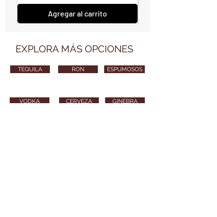
Agregar al carrito
EXPLORA MÁS OPCIONES
TEQUILA
RON
ESPUMOSOS
VODKA
CERVEZA
GINEBRA
VARIOS
CONTÁCTANOS
vendimiawinestore@gmail.com
315 254 8010
Puedes también enviarnos tu email y nos
pondremos en contacto contigo