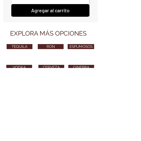
Agregar al carrito
EXPLORA MÁS OPCIONES
TEQUILA
RON
ESPUMOSOS
VODKA
CERVEZA
GINEBRA
VARIOS
CONTÁCTANOS
vendimiawinestore@gmail.com
315 254 8010
Puedes también enviarnos tu email y nos
pondremos en contacto contigo