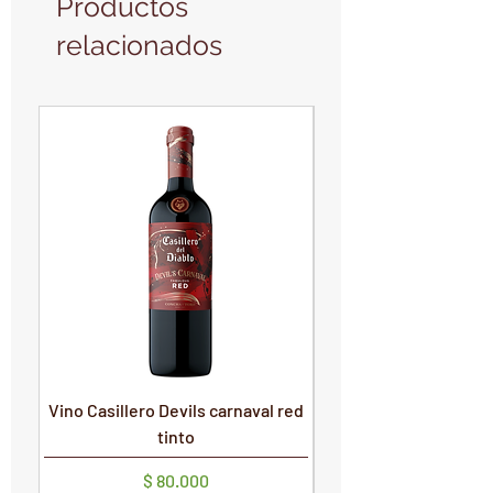
Productos
relacionados
PRODUCTO NUEVO
PRODUCTO NUEVO
Vino Casillero Devils carnaval red
Vino Devils Carnaval
tinto
Precio
$ 80.000