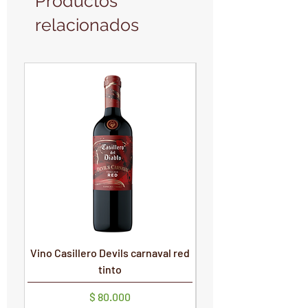
Productos
relacionados
PRODUCTO NUEVO
PRODUCTO NUEVO
Vino Casillero Devils carnaval red
Vino Devils Carnaval
tinto
Precio
$ 80.000