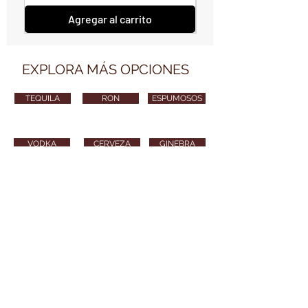
Agregar al carrito
EXPLORA MÁS OPCIONES
TEQUILA
RON
ESPUMOSOS
VODKA
CERVEZA
GINEBRA
VARIOS
CONTÁCTANOS
vendimiawinestore@gmail.com
315 254 8010
Puedes también enviarnos tu email y nos
pondremos en contacto contigo