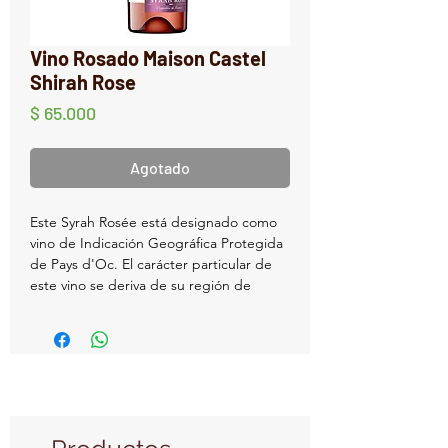
Vino Rosado Maison Castel
Shirah Rose
Precio
$ 65.000
Agotado
Este Syrah Rosée está designado como
vino de Indicación Geográfica Protegida
de Pays d'Oc. El carácter particular de
este vino se deriva de su región de
origen, el Languedoc, cuyo clima es
predominantemente mediterráneo con
veranos muy calurosos y secos y otoños,
inviernos y primaveras suaves. La
variedad de uva Syrah se adapta
particularmente bien a este clima y al
terruño de la región.