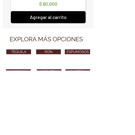
Precio
$ 80.000
Agregar al carrito
EXPLORA MÁS OPCIONES
TEQUILA
RON
ESPUMOSOS
VODKA
CERVEZA
GINEBRA
VARIOS
CONTÁCTANOS
vendimiawinestore@gmail.com
315 254 8010