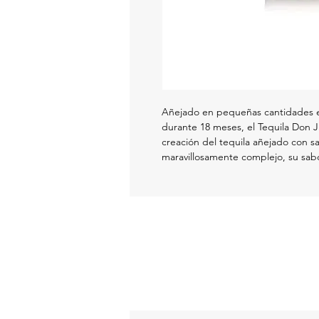
Añejado en pequeñas cantidades e
durante 18 meses, el Tequila Don J
creación del tequila añejado con sa
maravillosamente complejo, su sabor
madera y toques de vainilla. Se dis
de coñac.