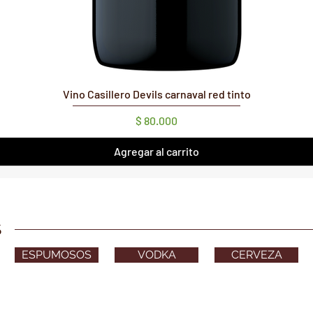
Vista rápida
Vino Casillero Devils carnaval red tinto
Precio
$ 80.000
Agregar al carrito
S
ESPUMOSOS
VODKA
CERVEZA