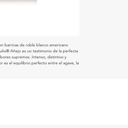
n barricas de roble blanco americano
ulio® Añejo es un testimonio de la perfecta
bores supremos. Intenso, distintivo y
 es el equilibrio perfecto entre el agave, la
fruta mejor solo o en las rocas en una copa